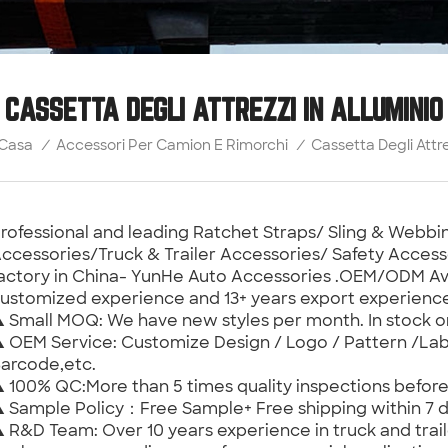
CASSETTA DEGLI ATTREZZI IN ALLUMINIO
Cassetta Degli Attre
Casa
/
Accessori Per Camion E Rimorchi
/
rofessional and leading Ratchet Straps/ Sling & Web
ccessories/Truck & Trailer Accessories/ Safety Access
actory in China- YunHe Auto Accessories .OEM/ODM Ava
ustomized experience and 13+ years export experienc
 Small MOQ: We have new styles per month. In stock 
 OEM Service: Customize Design / Logo / Pattern /Lab
arcode,etc.
 100% QC:More than 5 times quality inspections befor
 Sample Policy：Free Sample+ Free shipping within 7 d
 R&D Team: Over 10 years experience in truck and trail