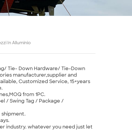
zzi In Alluminio
bing/ Tie- Down Hardware/ Tie-Down
ories manufacturer,supplier and
ilable, Customized Service, 15+years
e.
ones,MOQ from 1PC.
el / Swing Tag / Package /
e shipment.
ays.
er industry. whatever you need just let