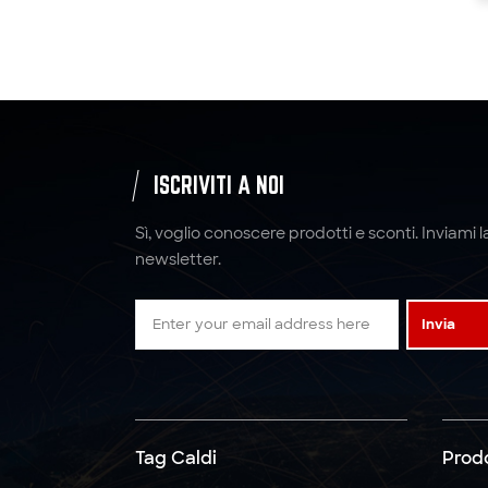
Cinghie a cricchetto
personalizzate da 2" x
10000LBS x 10'
cinghie di ancoraggio
a cricchetto cinghie in
poliestere
ISCRIVITI A NOI
Sì, voglio conoscere prodotti e sconti. Inviami l
5:1 6: 1 7:1 Imbracatura
newsletter.
in fettuccia per
imbracatura di
sollevamento in
Invia
poliestere 4T
5:1 6:1 7:1 Imbracatura
di sollevamento tonda
in poliestere 3T
Tag Caldi
Prodo
Cinghie a cricchetto