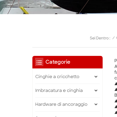
/
Sei Dentro :
P
Categorie
A
f
Cinghie a cricchetto
c
▲
▲
Imbracatura e cinghia
B
▲
Hardware di ancoraggio
▲
▲