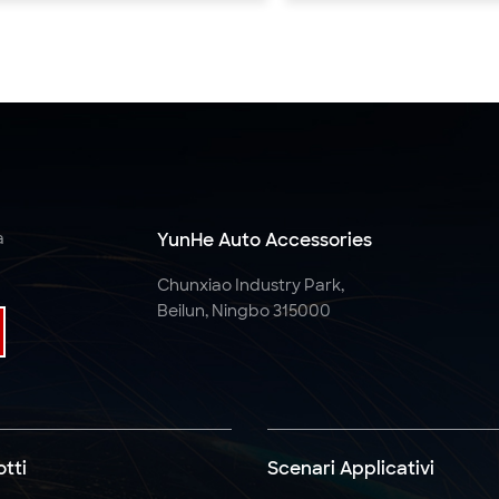
a
YunHe Auto Accessories
Chunxiao Industry Park,
Beilun, Ningbo 315000
tti
Scenari Applicativi