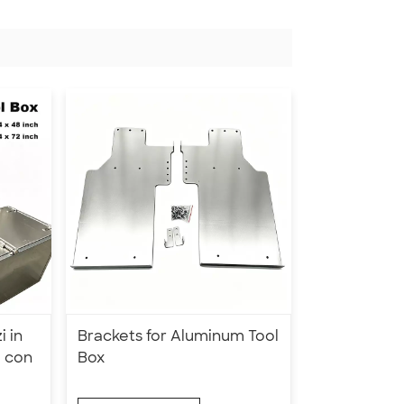
i in
Brackets for Aluminum Tool
a con
Box