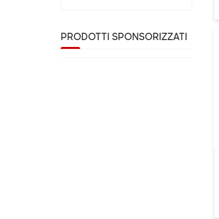
PRODOTTI SPONSORIZZATI
Cinghie di ancoraggio
a cricchetto standard
EN12195-2 50 mm x 5 T
x 10 M con doppio
gancio a J
Cinghie di ancoraggio
a cricchetto da 9 m da
2500 kg con gancio e
supporto
Cinghie per verricello
da 4 pollici con gancio
piatto