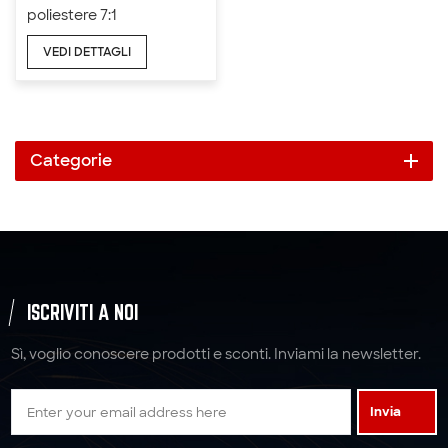
poliestere 7:1
Imbracatura in cinghia
VEDI DETTAGLI
2T
Categorie
ISCRIVITI A NOI
Sì, voglio conoscere prodotti e sconti. Inviami la newsletter.
Invia