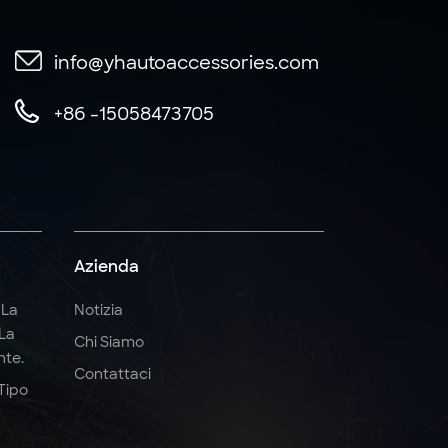
info@yhautoaccessories.com
+86 -15058473705
Azienda
 La
Notizia
La
Chi Siamo
nte.
Contattaci
 Tipo