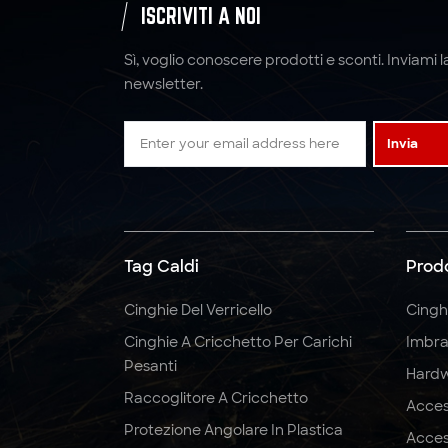
ISCRIVITI A NOI
a cricchetto cinghie in
poliestere
Sì, voglio conoscere prodotti e sconti. Inviami l
newsletter.
5:1 6: 1 7:1 Imbracatura
in fettuccia per
imbracatura di
Invia
sollevamento in
poliestere 4T
5:1 6:1 7:1 Imbracatura
di sollevamento tonda
in poliestere 3T
Tag Caldi
Prodo
Cinghie Del Verricello
Cingh
Cinghie a cricchetto
da 2" x 10000 LBS x 27
Cinghie A Cricchetto Per Carichi
Imbra
piedi per carichi
Pesanti
Hardw
pesanti
Raccoglitore A Cricchetto
Acces
Protezione Angolare In Plastica
Acces