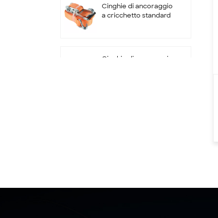
Cinghie di ancoraggio
a cricchetto standard
EN12195-2 50 mm x 5 T
x 10 M con doppio
gancio a J
Cinghie di ancoraggio
a cricchetto da 9 m da
2500 kg con gancio e
supporto
Cinghie per verricello
da 4 pollici con gancio
piatto
Cinghie a cricchetto
personalizzate da 2" x
10000LBS x 10'
cinghie di ancoraggio