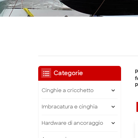
P
Categorie
f
P
Cinghie a cricchetto
Imbracatura e cinghia
Hardware di ancoraggio