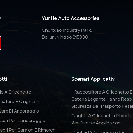
a
YunHe Auto Accessories
Chunxiao Industry Park,
Beilun, Ningbo 315000
tti
Scenari Applicativi
ie A Cricchetto
Il Raccoglitore A Cricchetto E
Catena Legante Hanno Reso 
catura E Cinghia
Sicurezza Del Trasporto Pesa
are Di Ancoraggio
Cinghie A Cricchetto Di Vario
sori Per L'ancoraggio
Per Diverse Applicazioni
sori Per Camion E Rimorchi
Cinghie Di Ancoraggio Per